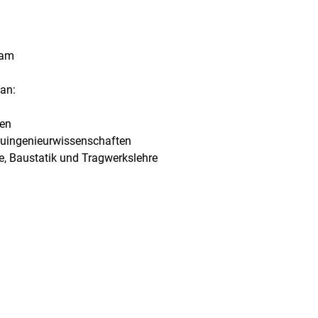
dam
 an:
sen
Bauingenieurwissenschaften
re, Baustatik und Tragwerkslehre