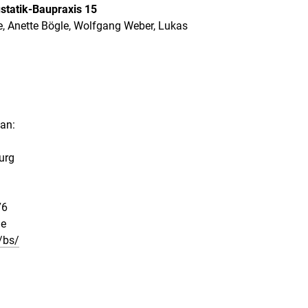
statik-Baupraxis 15
e, Anette Bögle, Wolfgang Weber, Lukas
 an:
urg
76
de
/bs/