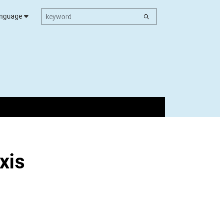
keyword
nguage
xis