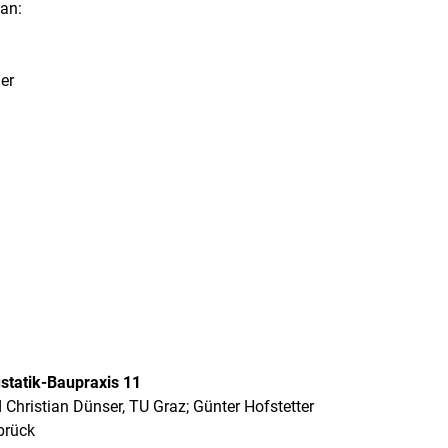
 an:
ger
statik-Baupraxis 11
Christian Dünser, TU Graz; Günter Hofstetter
brück