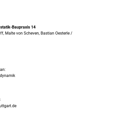
statik-Baupraxis 14
f, Malte von Scheven, Bastian Oesterle /
 an:
audynamik
3
uttgart.de