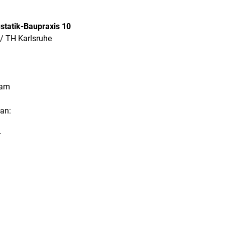
statik-Baupraxis 10
/ TH Karlsruhe
dam
 an:
r