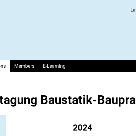
La
ons
Members
E-Learning
htagung Baustatik-Baupra
2024